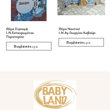
Θέμα Στρουμφ
Θέμα Ναυτικό
Ι.Ν.Εσταυρωμένου
Ι.Ν.Αγ.Γεωργίου Καβούρι
Περιστερίου
Διαβάστε Περισσότερα
Διαβάστε Περισσότερα
Facebook
Instagram
TikTok