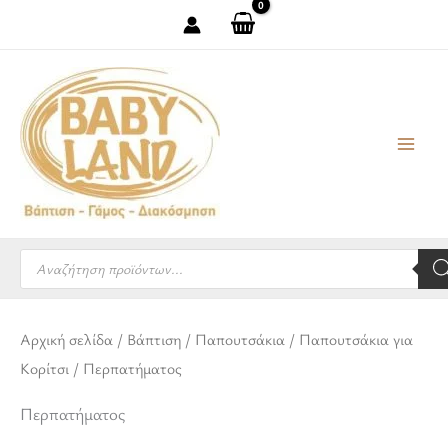
Μετάβαση
στο
περιεχόμενο
Products
search
Αρχική σελίδα
/
Βάπτιση
/
Παπουτσάκια
/
Παπουτσάκια για
Κορίτσι
/ Περπατήματος
Περπατήματος