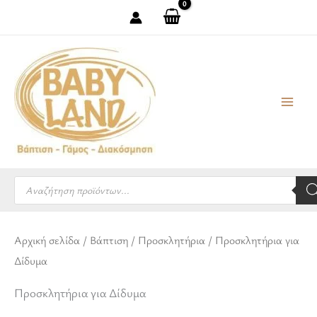
Μετάβαση
στο
περιεχόμενο
Products
search
Αρχική σελίδα
/
Βάπτιση
/
Προσκλητήρια
/ Προσκλητήρια για
Δίδυμα
Προσκλητήρια για Δίδυμα