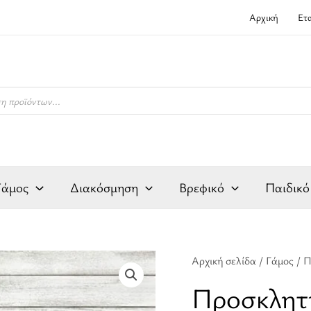
Αρχική
Ετ
Γάμος
Διακόσμηση
Βρεφικό
Παιδικό
Προσκλητήριο
Αρχική σελίδα
/
Γάμος
/ Π
βάπτισης
Προσκλητ
θέμα