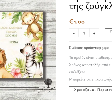
της ζούγκ
ζώα
της
€
1.00
ζούγκλας
ποσότητα
-
+
Κωδικός προϊόντος:
3190
Το προϊόν είναι διαθέσιμ
Χρόνος αποστολής από 2 
επιλέξετε.
Μπορείτε να επικοινωνήσ