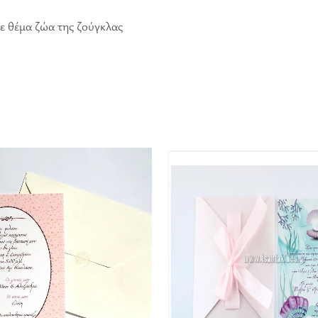
ε θέμα ζώα της ζούγκλας