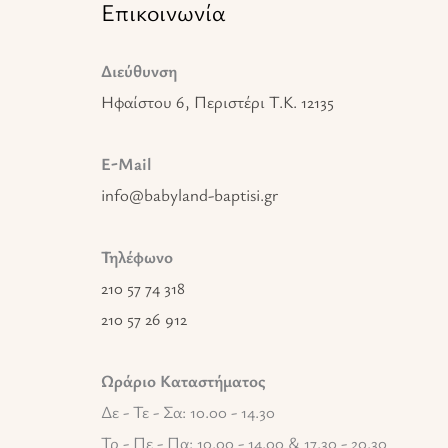
Επικοινωνία
Διεύθυνση
Ηφαίστου 6, Περιστέρι T.K. 12135
E-Mail
info@babyland-baptisi.gr
Τηλέφωνο
210 57 74 318
210 57 26 912
Ωράριο Καταστήματος
Δε - Τε - Σα: 10.00 - 14.30
Τρ - Πε - Πα: 10.00 - 14.00 & 17.30 - 20.30