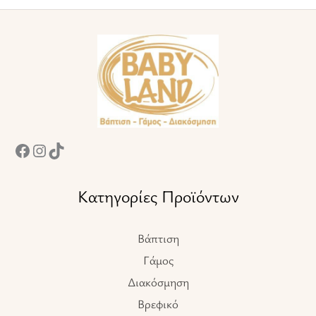
σελίδα
σελίδα
του
του
Facebook
Instagram
TikTok
προϊόντος
προϊόντος
Κατηγορίες Προϊόντων
Βάπτιση
Γάμος
Διακόσμηση
Βρεφικό