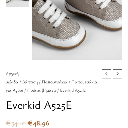
€54.10.
είναι:
€48.96.
Αρχική
σελίδα
/
Βάπτιση
/
Παπουτσάκια
/
Παπουτσάκια
για Αγόρι
/
Πρώτα βήματα
/ Everkid A525E
Everkid A525E
€
54.10
€
48.96