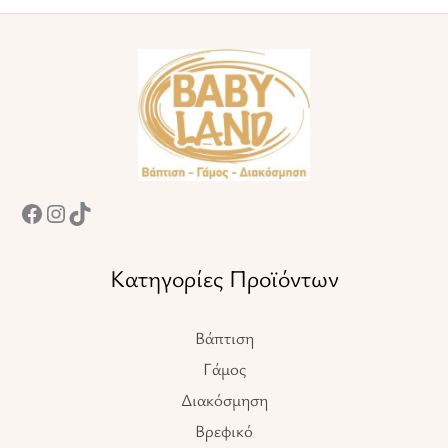
σελίδα
σελίδα
του
του
Facebook
Instagram
TikTok
προϊόντος
προϊόντος
Κατηγορίες Προϊόντων
Βάπτιση
Γάμος
Διακόσμηση
Βρεφικό