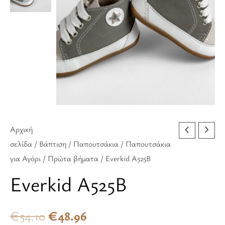
€54.10.
είναι:
€48.96.
Αρχική
σελίδα
/
Βάπτιση
/
Παπουτσάκια
/
Παπουτσάκια
για Αγόρι
/
Πρώτα βήματα
/ Everkid A525B
Everkid A525B
€
54.10
€
48.96