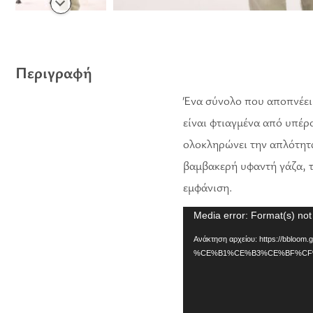
Περιγραφή
Ένα σύνολο που αποπνέει κ
είναι φτιαγμένα από υπέρ
ολοκληρώνει την απλότητα
βαμβακερή υφαντή γάζα, τ
εμφάνιση.
Πρόγραμμα
Media error: Format(s) not
Αναπαραγωγής
Ανάκτηση αρχείου: https://bblo
%CE%B1%CE%B3%CE%BF%CF%8
Βίντεο