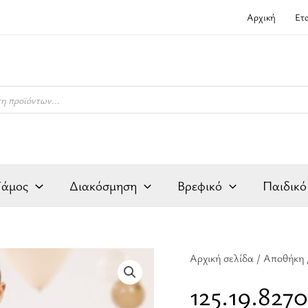
Αρχική
Ετ
Γάμος
Διακόσμηση
Βρεφικό
Παιδικό
125.19.8270
Αρχική σελίδα
/
Αποθήκη
Σέτ
125.19.827
αγορίστικο