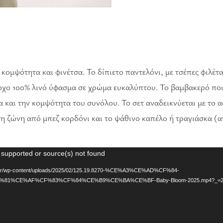
ομψότητα και φινέτσα. Το δίπιετο παντελόνι, με τσέπες φιλέτα
οχο 100% λινό ύφασμα σε χρώμα ευκαλύπτου. Το βαμβακερό που
 και την κομψότητα του συνόλου. Το σετ αναδεικνύεται με το α
η ζώνη από μπεζ κορδόνι και το ψάθινο καπέλο ή τραγιάσκα (
 supported or source(s) not found
om.gr/wp-content/uploads/2025/02/125.19.8270-%CE%A3%CE%AD%CF%84-
1%CE%AF%CF%83%CF%84%CE%B9%CE%BA%CE%BF-Baby-Bloom-2025.mp4?_=