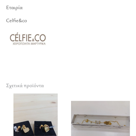
Εταιρία
Celfie&co
Σχετικά προϊόντα
Αυτό
Αυτό
το
το
προϊόν
προϊόν
έχει
έχει
πολλαπλές
πολλαπλές