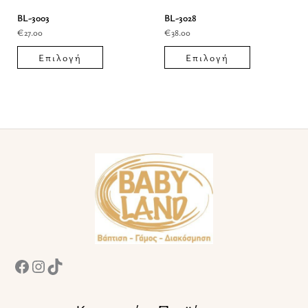
επιλογές
επιλογές
BL-3003
BL-3028
€
27.00
€
38.00
μπορούν
μπορούν
να
να
Επιλογή
Επιλογή
επιλεγούν
επιλεγούν
στη
στη
σελίδα
σελίδα
του
του
Facebook
Instagram
TikTok
προϊόντος
προϊόντος