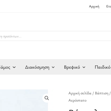
Αρχική
Ετ
Γάμος
Διακόσμηση
Βρεφικό
Παιδικό
Βότσαλο
Αρχική σελίδα
/
Βάπτιση
Αερόστατο
με
κρεμαστό