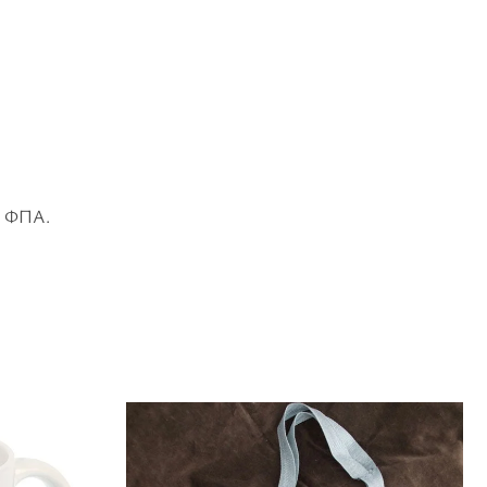
το ΦΠΑ.