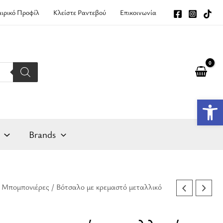
αιρικό Προφίλ
Κλείστε Ραντεβού
Επικοινωνία
Αν
Brands
/
Μπομπονιέρες
/ Βότσαλο με κρεμαστό μεταλλικό