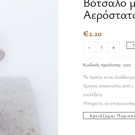
Βότσαλο μ
μεταλλικό
Αερόστατ
Αερόστατο
ποσότητα
€
2.20
-
+
Κωδικός προϊόντος:
5202
Το προϊόν είναι διαθέσιμ
Χρόνος αποστολής από 2 
επιλέξετε.
Μπορείτε να επικοινωνήσ