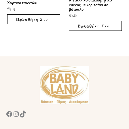
Χάρτινο τσαντάκι
κύκνος με κοριτσάκι σε
€
3.25
βότσαλο
€
3.85
Προσθήκη Στο Καλάθι
Προσθήκη Στο Καλάθι
Facebook
Instagram
TikTok