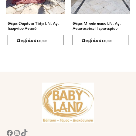
Θέμα Ουράνιο Τόξο Ι.Ν. Αγ.
Θέμα Minnie maus Ι.Ν. Αγ.
Γεωργίου Αττικό
Αναστασίας Περιστερίου
Διαβάστε Περισσότερα
Διαβάστε Περισσότερα
Facebook
Instagram
TikTok