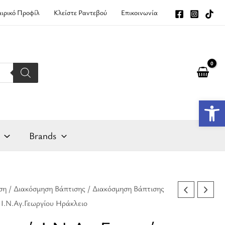
αιρικό Προφίλ
Κλείστε Ραντεβού
Επικοινωνία
Αν
Brands
ση
/
Διακόσμηση Βάπτισης
/
Διακόσμηση Βάπτισης
Ι.Ν.Αγ.Γεωργίου Ηράκλειο