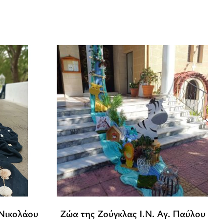
 Νικολάου
Ζώα της Ζούγκλας Ι.Ν. Αγ. Παύλου