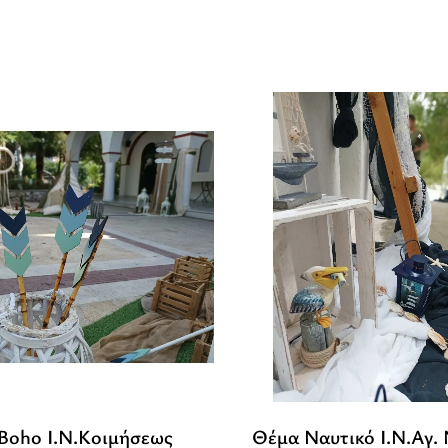
Boho Ι.Ν.Κοιμήσεως
Θέμα Ναυτικό Ι.Ν.Αγ.