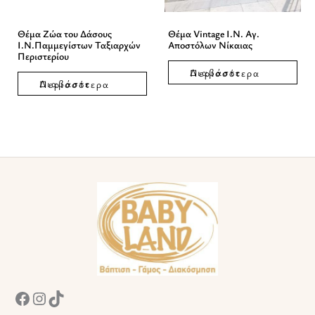
Θέμα Ζώα του Δάσους
Θέμα Vintage Ι.Ν. Αγ.
Ι.Ν.Παμμεγίστων Ταξιαρχών
Αποστόλων Νίκαιας
Περιστερίου
Διαβάστε Περισσότερα
Διαβάστε Περισσότερα
Facebook
Instagram
TikTok