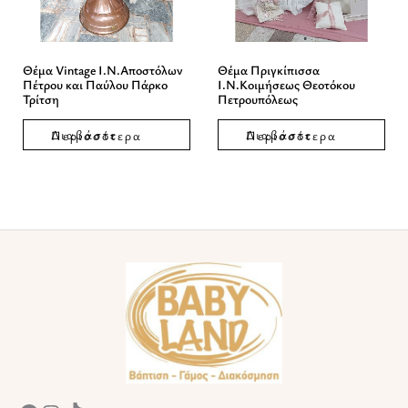
Θέμα Vintage Ι.Ν.Αποστόλων
Θέμα Πριγκίπισσα
Πέτρου και Παύλου Πάρκο
Ι.Ν.Κοιμήσεως Θεοτόκου
Τρίτση
Πετρουπόλεως
Διαβάστε Περισσότερα
Διαβάστε Περισσότερα
Facebook
Instagram
TikTok