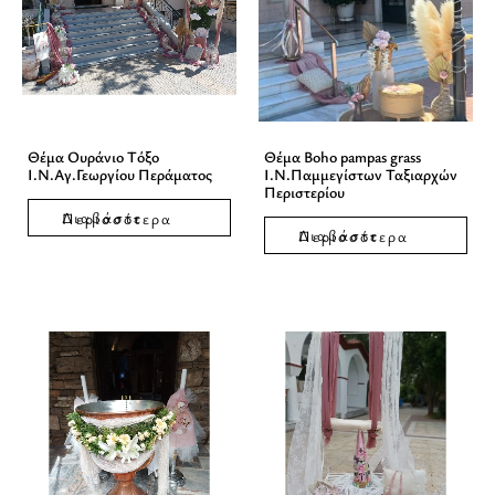
Θέμα Ουράνιο Τόξο
Θέμα Boho pampas grass
Ι.Ν.Αγ.Γεωργίου Περάματος
Ι.Ν.Παμμεγίστων Ταξιαρχών
Περιστερίου
Διαβάστε Περισσότερα
Διαβάστε Περισσότερα