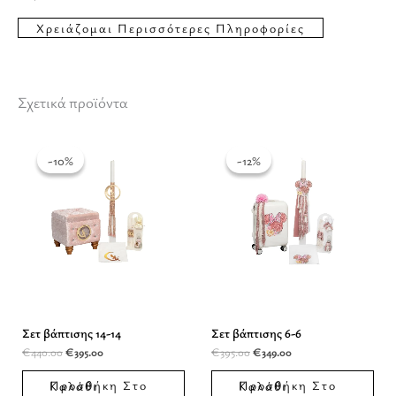
Σχετικά προϊόντα
Original
Η
Original
Η
price
τρέχουσα
price
τρέχουσα
was:
τιμή
was:
τιμή
-10%
-10%
-12%
-12%
€440.00.
είναι:
€395.00.
είναι:
€395.00.
€349.00.
Σετ βάπτισης 14-14
Σετ βάπτισης 6-6
€
440.00
€
395.00
€
395.00
€
349.00
Προσθήκη Στο Καλάθι
Προσθήκη Στο Καλάθι