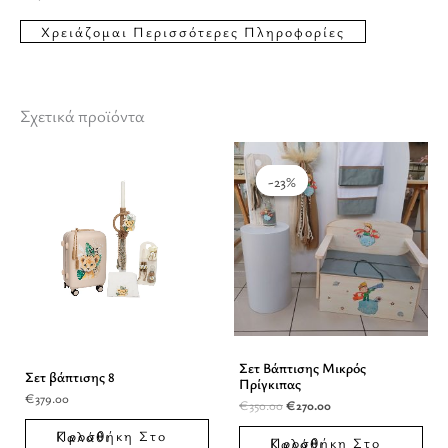
Σχετικά προϊόντα
Original
Η
price
τρέχουσα
was:
τιμή
-23%
-23%
€350.00.
είναι:
€270.00.
Σετ Βάπτισης Μικρός
Σετ βάπτισης 8
Πρίγκιπας
€
379.00
€
350.00
€
270.00
Προσθήκη Στο Καλάθι
Προσθήκη Στο Καλάθι