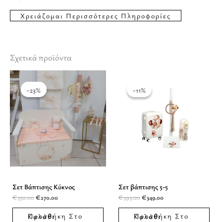
Σχετικά προϊόντα
Original
Η
Original
Η
price
τρέχουσα
price
τρέχουσα
was:
τιμή
was:
τιμή
-23%
-23%
-11%
-11%
€350.00.
είναι:
€393.00.
είναι:
€270.00.
€349.00.
Σετ Βάπτισης Κύκνος
Σετ βάπτισης 5-5
€
350.00
€
270.00
€
393.00
€
349.00
Προσθήκη Στο Καλάθι
Προσθήκη Στο Καλάθι