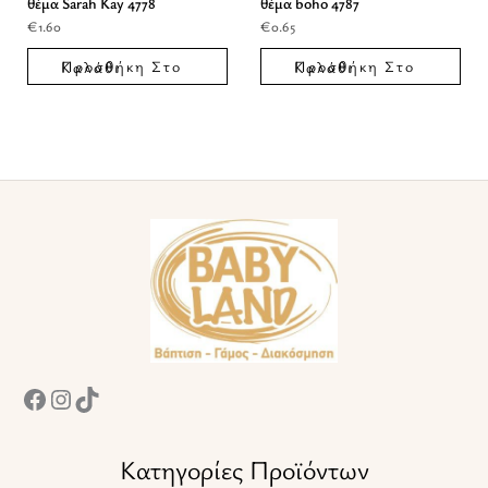
θέμα Sarah Kay 4778
θέμα boho 4787
€
1.60
€
0.65
Προσθήκη Στο Καλάθι
Προσθήκη Στο Καλάθι
Facebook
Instagram
TikTok
Κατηγορίες Προϊόντων