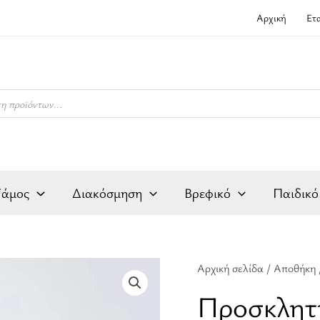
Αρχική
Ετ
Γάμος
Διακόσμηση
Βρεφικό
Παιδικό
Προσκλητήριο
Αρχική σελίδα
/
Αποθήκη
Γάμου
Προσκλητ
ποσότητα