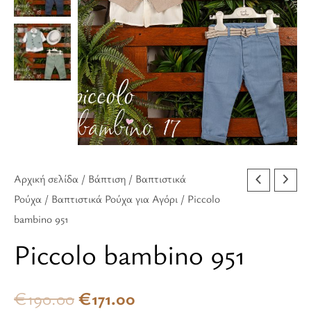
€190.00.
είναι:
€171.00.
Αρχική σελίδα
/
Βάπτιση
/
Βαπτιστικά
Ρούχα
/
Βαπτιστικά Ρούχα για Αγόρι
/ Piccolo
bambino 951
Piccolo bambino 951
€
190.00
€
171.00