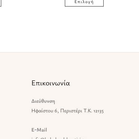
του
του
Επιλογή
προϊόντος
προϊόντος
Επικοινωνία
Διεύθυνση
Ηφαίστου 6, Περιστέρι T.K. 12135
E-Mail