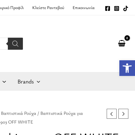
αιρικό Προφίλ
Κλείστε Ραντεβού
Επικοινωνία
Αν
Brands
/
Βαπτιστικά Ρούχα
/
Βαπτιστικά Ρούχα για
l
Η
o 903 OFF WHITE
τρέχουσα