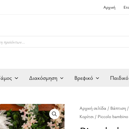
Αρχική
Ετ
Γάμος
Διακόσμηση
Βρεφικό
Παιδικό
Piccolo
Αρχική σελίδα
/
Βάπτιση
Origina
Κορίτσι
/ Piccolo bambin
bambino
price
903