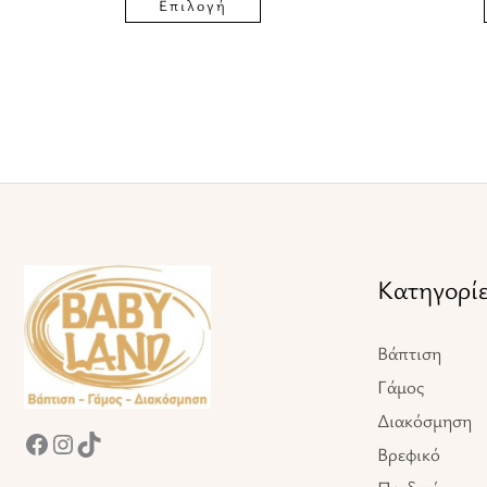
του
Επιλογή
προϊόντος
Facebook
Instagram
TikTok
Κατηγορί
Βάπτιση
Γάμος
Διακόσμηση
Βρεφικό