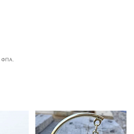
το ΦΠΑ.