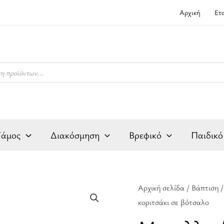
Αρχική
Ετ
Γάμος
Διακόσμηση
Βρεφικό
Παιδικό
Μεταλλικό
Αρχική σελίδα
/
Βάπτιση
κοριτσάκι σε βότσαλο
διακοσμητικό
κύκνος