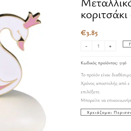
Μεταλλικό
με
κοριτσάκι
κοριτσάκι
σε
€
3.85
βότσαλο
ποσότητα
-
+
Κωδικός προϊόντος:
5136
Το προϊόν είναι διαθέσιμ
Χρόνος αποστολής από 2 
επιλέξετε.
Μπορείτε να επικοινωνήσ