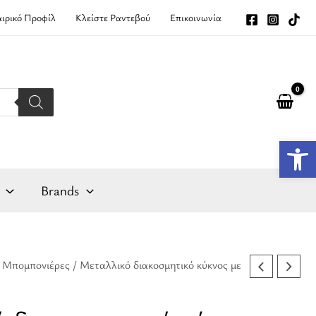
αιρικό Προφίλ
Κλείστε Ραντεβού
Επικοινωνία
Αν
Brands
/
Μπομπονιέρες
/ Μεταλλικό διακοσμητικό κύκνος με