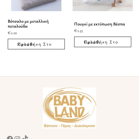
Βότσαλο με μεταλλική
Πουγκί με εκτύπωση Βέσπα
πεταλούδα
€
2.35
€
2.20
Προσθήκη Στο Καλάθι
Προσθήκη Στο Καλάθι
Facebook
Instagram
TikTok