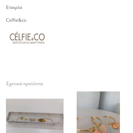
Εταιρία
Celfie&co
Σχετικά προϊόντα
Αυτό
Αυτό
το
το
προϊόν
προϊόν
έχει
έχει
πολλαπλές
πολλαπλές