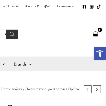
αιρικό Προφίλ
Κλείστε Ραντεβού
Επικοινωνία
Αν
Brands
/
Παπουτσάκια
/
Παπουτσάκια για Κορίτσι
/
Πρώτα
ρέχουσα