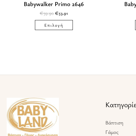
Babywalker Primo 2646
Baby
στη
€
59.90
€
53.91
σελίδα
του
Επιλογή
προϊόντος
Facebook
Instagram
TikTok
Κατηγορί
Βάπτιση
Γάμος