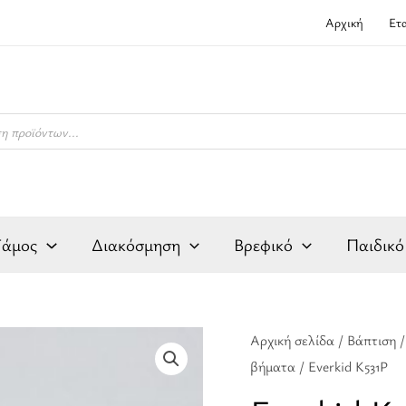
Αρχική
Ετ
Γάμος
Διακόσμηση
Βρεφικό
Παιδικό
Everkid
Αρχική σελίδα
/
Βάπτιση
Original
Η
βήματα
/ Everkid Κ531P
Κ531P
price
τ
ποσότητα