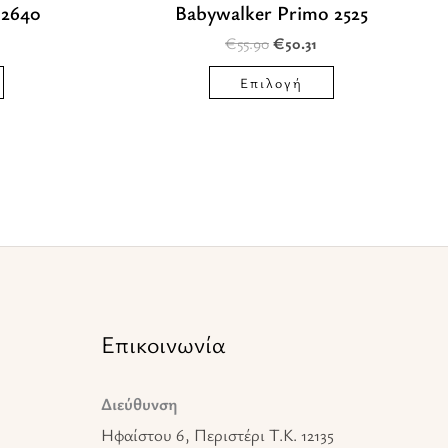
 2640
Babywalker Primo 2525
στη
στη
€
55.90
€
50.31
σελίδα
σελίδα
του
του
Επιλογή
προϊόντος
προϊόντος
Επικοινωνία
Διεύθυνση
Ηφαίστου 6, Περιστέρι T.K. 12135