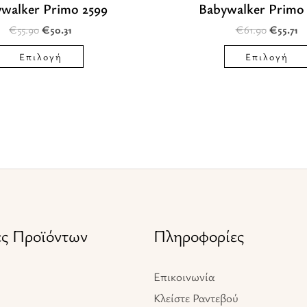
walker Primo 2599
Babywalker Primo
στη
€
55.90
€
50.31
€
61.90
€
55.71
σελίδα
του
Επιλογή
Επιλογή
προϊόντος
ες Προϊόντων
Πληροφορίες
Επικοινωνία
Κλείστε Ραντεβού