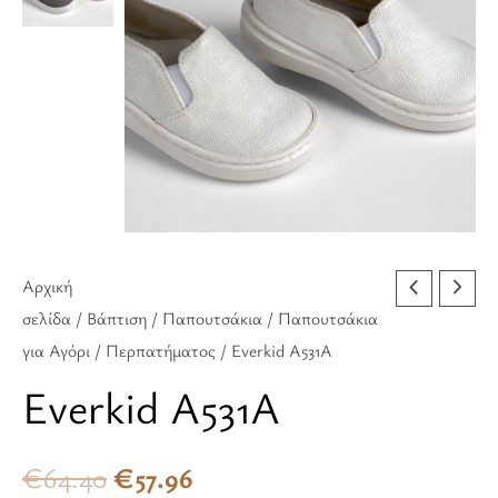
€64.40.
είναι:
€57.96.
Αρχική
σελίδα
/
Βάπτιση
/
Παπουτσάκια
/
Παπουτσάκια
για Αγόρι
/
Περπατήματος
/ Everkid A531A
Everkid A531A
€
64.40
€
57.96