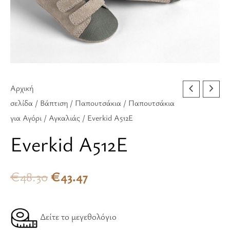
€48.30.
είναι:
€43.47.
Αρχική
σελίδα
/
Βάπτιση
/
Παπουτσάκια
/
Παπουτσάκια
για Αγόρι
/
Αγκαλιάς
/ Everkid A512E
Everkid A512E
€
48.30
€
43.47
Δείτε το μεγεθολόγιο