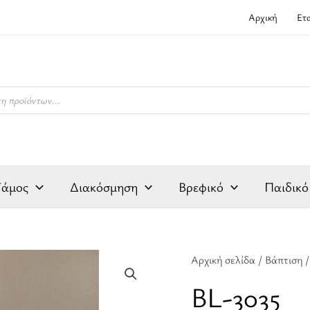
Αρχική
Ετ
Γάμος
Διακόσμηση
Βρεφικό
Παιδικό
BL-
Αρχική σελίδα
/
Βάπτιση
3035
BL-3035
ποσότητα