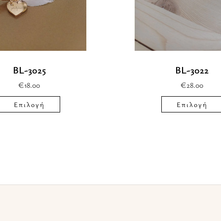
επιλογές
μπορούν
να
επιλεγούν
BL-3025
BL-3022
στη
€
18.00
€
28.00
σελίδα
του
Επιλογή
Επιλογή
προϊόντος