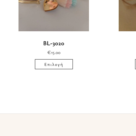
επιλογές
μπορούν
να
επιλεγούν
BL-3020
στη
€
15.00
σελίδα
του
Επιλογή
προϊόντος