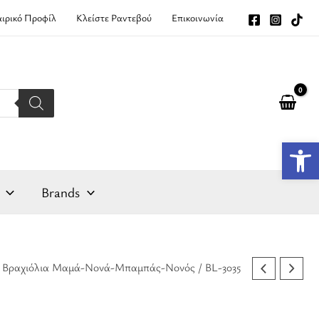
αιρικό Προφίλ
Κλείστε Ραντεβού
Επικοινωνία
Αν
Brands
/
Βραχιόλια Μαμά-Νονά-Μπαμπάς-Νονός
/ BL-3035