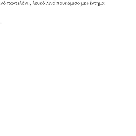
ινό παντελόνι , λευκό λινό πουκάμισο με κέντημα
.