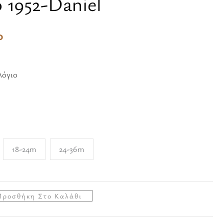
 1952-Daniel
τιμή
0
0.
είναι:
€219.60.
λόγιο
18-24m
24-36m
Προσθήκη Στο Καλάθι