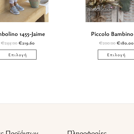
μπορούν
να
επιλεγούν
bolino 1455-Jaime
Piccolo Bambino 
στη
€
244.00
€
219.60
€
200.00
€
180.00
σελίδα
του
Επιλογή
Επιλογή
προϊόντος
ες Προϊόντων
Πληροφορίες