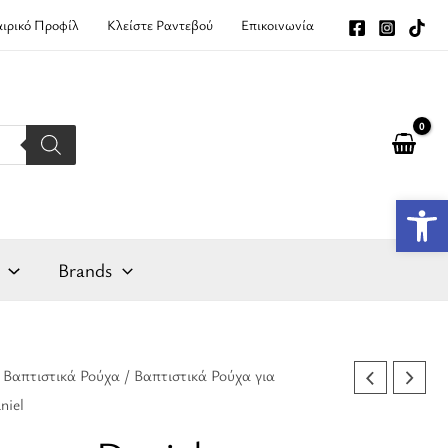
αιρικό Προφίλ
Κλείστε Ραντεβού
Επικοινωνία
Αν
Brands
/
Βαπτιστικά Ρούχα
/
Βαπτιστικά Ρούχα για
l
Η
niel
τρέχουσα