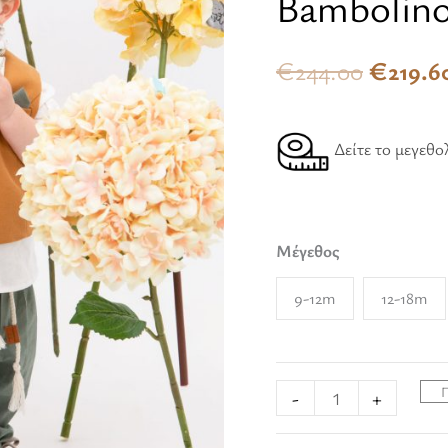
Bambolino
ποσότητα
was:
€
244.00
€
219.6
€244.0
Δείτε το μεγεθο
Μέγεθος
9-12m
12-18m
-
+