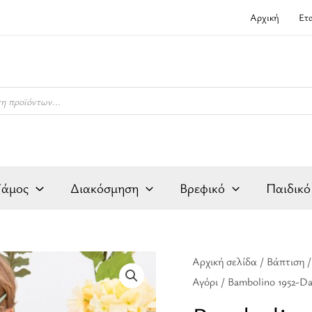
Αρχική
Ετ
Γάμος
Διακόσμηση
Βρεφικό
Παιδικό
Bambolino
Αρχική σελίδα
/
Βάπτιση
Origina
Αγόρι
/ Bambolino 1952-Da
1952-
price
Daniel