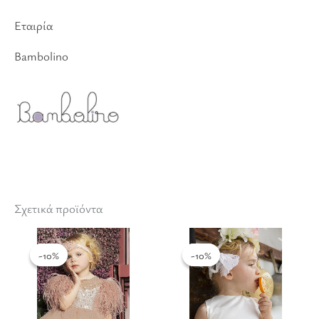
Εταιρία
Bambolino
Σχετικά προϊόντα
Original
Η
Original
Η
Αυτό
Αυτό
price
τρέχουσα
price
τρέχουσα
was:
τιμή
was:
τιμή
-10%
-10%
-10%
-10%
το
το
€275.00.
είναι:
€177.00.
είναι:
€247.50.
€159.30.
προϊόν
προϊόν
έχει
έχει