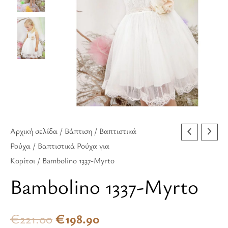
€221.00.
είναι:
€198.90.
Αρχική σελίδα
/
Βάπτιση
/
Βαπτιστικά
Ρούχα
/
Βαπτιστικά Ρούχα για
Κορίτσι
/ Bambolino 1337-Myrto
Bambolino 1337-Myrto
€
221.00
€
198.90