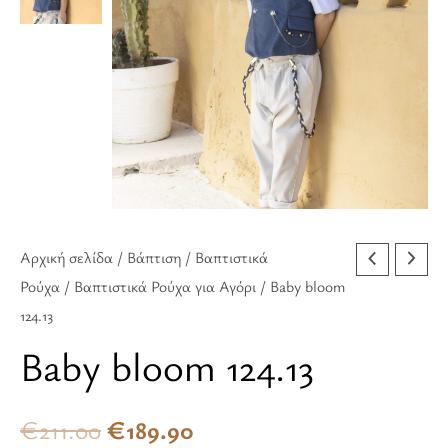
€211.00.
είναι:
€189.90.
Αρχική σελίδα
/
Βάπτιση
/
Βαπτιστικά
Ρούχα
/
Βαπτιστικά Ρούχα για Αγόρι
/ Baby bloom
124.13
Baby bloom 124.13
€
211.00
€
189.90