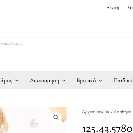
Αρχική
Ετ
Γάμος
Διακόσμηση
Βρεφικό
Παιδικό
125.43.5780
Αρχική σελίδα
/
Αποθήκη
Σέτ
125.43.578
αγορίστικο