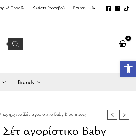
αιρικό Προφίλ
Κλείστε Ραντεβού
Επικοινωνία
Αν
Brands
/ 125.43.5780 Σέτ αγορίστικο Baby Bloom 2025
0 Σέτ αγορίστικο Baby