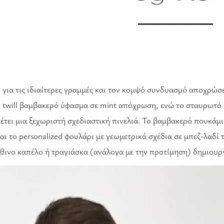
 για τις ιδιαίτερες γραμμές και τον κομψό συνδυασμό αποχρώσε
 twill βαμβακερό ύφασμα σε mint απόχρωση, ενώ το σταυρωτό 
ει μια ξεχωριστή σχεδιαστική πινελιά. Το βαμβακερό πουκάμισ
και το personalized φουλάρι με γεωμετρικά σχέδια σε μπεζ-λαδί
άθινο καπέλο ή τραγιάσκα (ανάλογα με την προτίμηση) δημιου