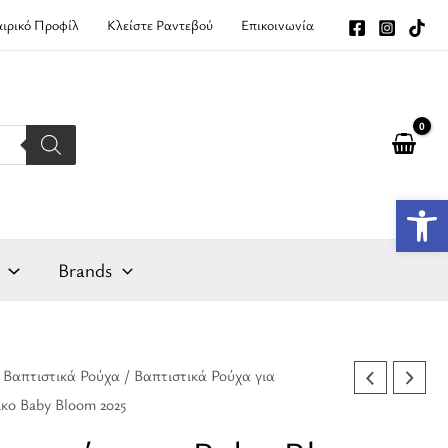
αιρικό Προφίλ
Κλείστε Ραντεβού
Επικοινωνία
Αν
Brands
/
Βαπτιστικά Ρούχα
/
Βαπτιστικά Ρούχα για
l
Η
ικο Baby Bloom 2025
τρέχουσα