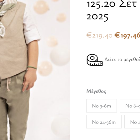
125.20 Σέ
Baby
was:
2025
Bloom
€219.40
2025
€
219.40
€
197.4
ποσότητα
Δείτε το μεγεθο
Μέγεθος
Νο 3-6m
Νο 6-
Νο 24-36m
Νο 