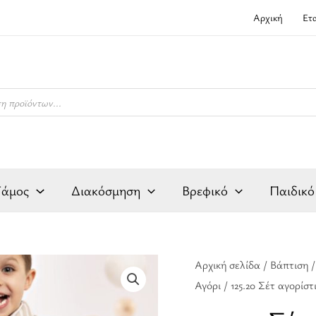
Αρχική
Ετ
Γάμος
Διακόσμηση
Βρεφικό
Παιδικό
125.20
Αρχική σελίδα
/
Βάπτιση
Origina
Αγόρι
/ 125.20 Σέτ αγορίστ
Σέτ
price
αγορίστικο