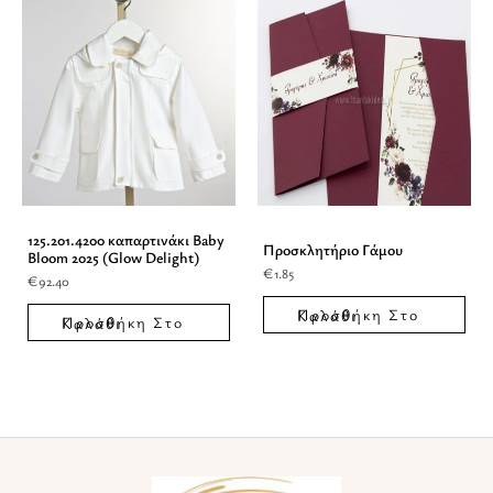
125.201.4200 καπαρτινάκι Baby
Προσκλητήριο Γάμου
Bloom 2025 (Glow Delight)
€
1.85
€
92.40
Προσθήκη Στο Καλάθι
Προσθήκη Στο Καλάθι
Facebook
Instagram
TikTok